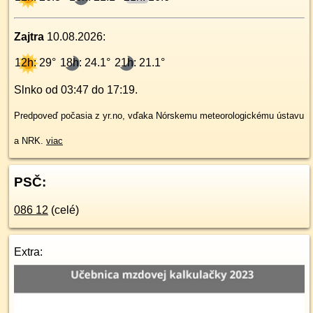
Zajtra
10.08.2026
:
12h: 29°
18h: 24.1°
21h: 21.1°
Slnko od
03:47
do
17:19
.
Predpoveď počasia z yr.no, vďaka Nórskemu meteorologickému ústavu
a NRK.
viac
PSČ:
086 12
(celé)
Extra: