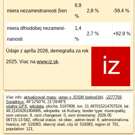
6,9
miera nezamest­nanosti žien
2,8 %
-59.4 %
%
miera dlhodobej nezamest­
1,4
2,7 %
+92.9 %
nanosti
%
Údaje z apríla 2026, demografia za rok
2025. Viac na
www.iz.sk
.
Viac info:
aktualizovať mapu
,
uprav v JOSM (pokročilé)
,
-2277759
,
Súradnice:
49°12'50"N
,
21°29'49"E
stiahni GPX
,
wikidata
, plocha: 5197808, lon: 21.497015214707524, lat:
49.21416261904995, wikipedia: sk:Kožany, border type: municipality,
osm version: 8, osm changeset: 0, osm timestamp: 2026 05
06T15:13:58Z, official status: sk:obec, admin level: 8, administratívna
hranica, ref: 519383, obecný úrad, city id: 519383, region id: 701,
population: 121,