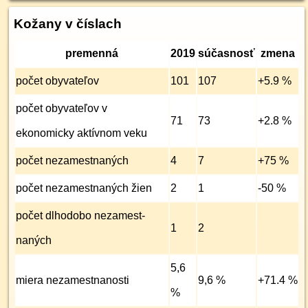
Kožany v číslach
premenná
2019
súčasnosť
zmena
počet obyvateľov
101
107
+5.9 %
počet obyvateľov v
71
73
+2.8 %
ekonomicky aktívnom veku
počet nezamest­naných
4
7
+75 %
počet nezamest­naných žien
2
1
-50 %
počet dlhodobo nezamest­
1
2
naných
5,6
miera nezamest­nanosti
9,6 %
+71.4 %
%