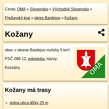
Cesta:
OMA
»
Slovensko
»
Východné Slovensko
»
Prešovský kraj
»
okres Bardejov
»
Kožany
Kožany
obec v okrese Bardejov rozlohy 5 km²,
PSČ 086 12,
wikipédia
, názvy:
Kozsány
Kožany má trasy
jedna ulica dĺžky 25 m