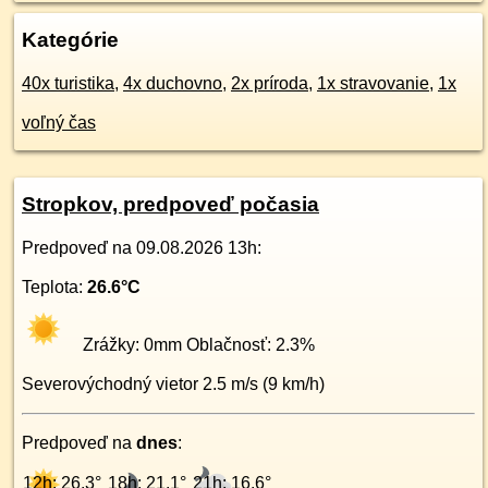
Kategórie
40x turistika
,
4x duchovno
,
2x príroda
,
1x stravovanie
,
1x
voľný čas
Stropkov, predpoveď počasia
Predpoveď na
09.08.2026 13h
:
Teplota:
26.6
°C
Zrážky:
0
mm Oblačnosť:
2.3
%
Severovýchodný
vietor
2.5
m/s (
9
km/h)
Predpoveď na
dnes
:
12h: 26.3°
18h: 21.1°
21h: 16.6°